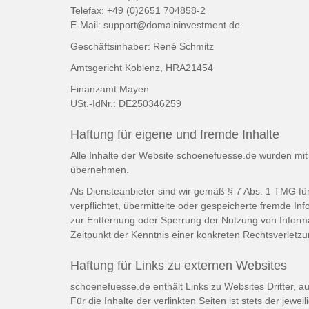
Telefax: +49 (0)2651 704858-2
E-Mail: support@domaininvestment.de
Geschäftsinhaber: René Schmitz
Amtsgericht Koblenz, HRA21454
Finanzamt Mayen
USt.-IdNr.: DE250346259
Haftung für eigene und fremde Inhalte
Alle Inhalte der Website schoenefuesse.de wurden mit gr
übernehmen.
Als Diensteanbieter sind wir gemäß § 7 Abs. 1 TMG für
verpflichtet, übermittelte oder gespeicherte fremde I
zur Entfernung oder Sperrung der Nutzung von Informa
Zeitpunkt der Kenntnis einer konkreten Rechtsverlet
Haftung für Links zu externen Websites
schoenefuesse.de enthält Links zu Websites Dritter, a
Für die Inhalte der verlinkten Seiten ist stets der jew